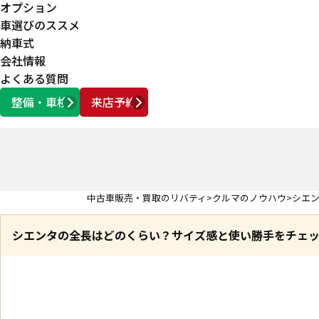
オプション
車選びのススメ
納車式
会社情報
よくある質問
整備・車検
来店予約
営業時間
AM10:00 ～ PM6:00
中古車販売・買取のリバティ
クルマのノウハウ
シエ
シエンタの全長はどのくらい？サイズ感と使い勝手をチェ