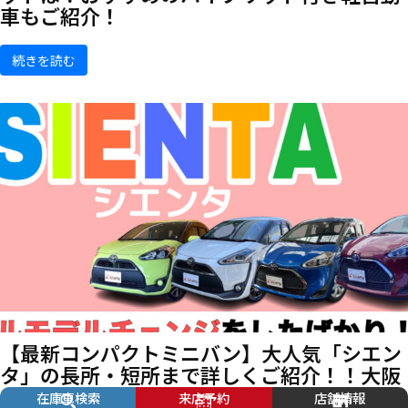
車もご紹介！
続きを読む
【最新コンパクトミニバン】大人気「シエン
タ」の長所・短所まで詳しくご紹介！！大阪
府でトヨタ「シエンタ」を買うならリバティ
在庫車検索
来店予約
店舗情報