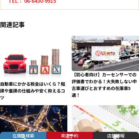
TEL： 06-6430-9915
関連記事
【初心者向け】カーセンサーでの
評価書でわかる！大失敗しない中
自動車にかかる税金はいくら？軽
古車選びとおすすめの在庫車5
課や重課の仕組みや安く抑えるコ
選！
ツ
在庫車検索
来店予約
店舗情報