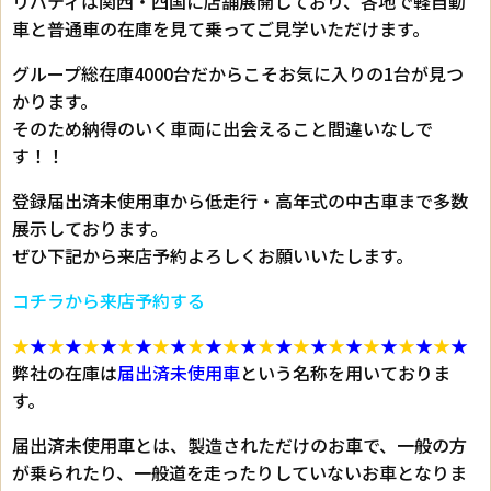
リバティは関西・四国に店舗展開しており、各地で軽自動
車と普通車の在庫を見て乗ってご見学いただけます。
グループ総在庫4000台だからこそお気に入りの1台が見つ
かります。
そのため納得のいく車両に出会えること間違いなしで
す！！
登録届出済未使用車から低走行・高年式の中古車まで多数
展示しております。
ぜひ下記から来店予約よろしくお願いいたします。
コチラから来店予約する
★
★
★
★
★
★
★
★
★
★
★
★
★
★
★
★
★
★
★
★
★
★
★
★
★
★
弊社の在庫は
届出済未使用車
という名称を用いておりま
す。
届出済未使用車とは、製造されただけのお車で、一般の方
が乗られたり、一般道を走ったりしていないお車となりま