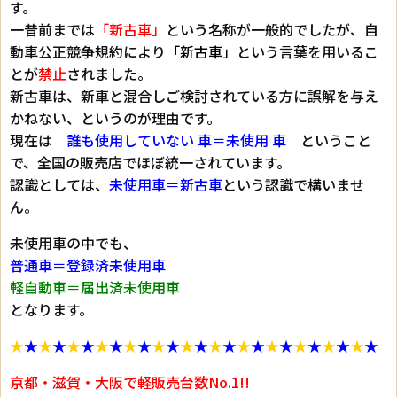
す。
一昔前までは
「新古車」
という名称が一般的でしたが、自
動車公正競争規約により
「新古車」
という言葉を用いるこ
とが
禁止
されました。
新古車は、新車と混合しご検討されている方に誤解を与え
かねない、というのが理由です。
現在は
誰も使用していない 車＝未使用 車
ということ
で、全国の販売店でほぼ統一されています。
認識としては、
未使用車＝新古車
という認識で構いませ
ん。
未使用車の中でも、
普通車＝登録済未使用車
軽自動車＝届出済未使用車
となります。
★
★
★
★
★
★
★
★
★
★
★
★
★
★
★
★
★
★
★
★
★
★
★
★
★
★
京都・滋賀・大阪で軽販売台数No.1!!