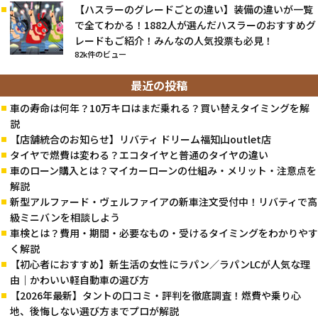
【ハスラーのグレードごとの違い】装備の違いが一覧
で全てわかる！1882人が選んだハスラーのおすすめグ
レードもご紹介！みんなの人気投票も必見！
82k件のビュー
最近の投稿
車の寿命は何年？10万キロはまだ乗れる？買い替えタイミングを解
説
【店舗統合のお知らせ】リバティ ドリーム福知山outlet店
タイヤで燃費は変わる？エコタイヤと普通のタイヤの違い
車のローン購入とは？マイカーローンの仕組み・メリット・注意点を
解説
新型アルファード・ヴェルファイアの新車注文受付中！リバティで高
級ミニバンを相談しよう
車検とは？費用・期間・必要なもの・受けるタイミングをわかりやす
く解説
【初心者におすすめ】新生活の女性にラパン／ラパンLCが人気な理
由｜かわいい軽自動車の選び方
【2026年最新】タントの口コミ・評判を徹底調査！燃費や乗り心
地、後悔しない選び方までプロが解説