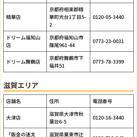
京都府相楽郡精
精華店
華町光台1丁目5-
0120-05-3440
2
ドリーム福知山
京都府福知山市
0773-23-0031
店
篠尾961-44
京都府舞鶴市下
ドリーム舞鶴店
0773-78-3399
福井51
滋賀エリア
店舗名
住所
電話番号
滋賀県大津市秋
大津店
0120-16-3440
葉台6-5
「鈑金の速太
滋賀県栗東市辻