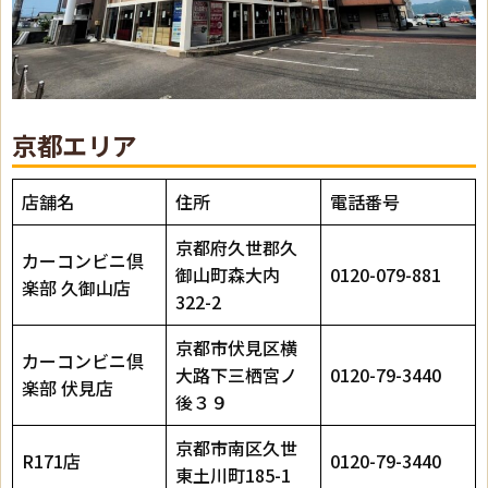
京都エリア
店舗名
住所
電話番号
京都府久世郡久
カーコンビニ倶
御山町森大内
0120-079-881
楽部 久御山店
322-2
京都市伏見区横
カーコンビニ倶
大路下三栖宮ノ
0120-79-3440
楽部 伏見店
後３９
京都市南区久世
R171店
0120-79-3440
東土川町185-1