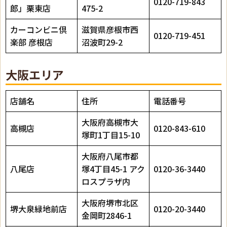
0120-719-843
郎」栗東店
475-2
カーコンビニ倶
滋賀県彦根市西
0120-719-451
楽部 彦根店
沼波町29-2
大阪エリア
店舗名
住所
電話番号
大阪府高槻市大
高槻店
0120-843-610
塚町1丁目15-10
大阪府八尾市都
八尾店
塚4丁目45-1 アク
0120-36-3440
ロスプラザ内
大阪府堺市北区
堺大泉緑地前店
0120-20-3440
金岡町2846-1