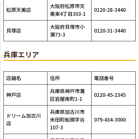
大阪府松原市天
松原天美店
0120-28-3440
美東4丁目303-1
大阪府貝塚市小
貝塚店
0120-31-3440
瀬73-3
兵庫エリア
店舗名
住所
電話番号
兵庫県神戸市灘
神戸店
0120-45-2345
区岩屋南町1-1
兵庫県加古川市
ドリーム加古川
米田町船頭字谷
079-434-3000
店
107-3