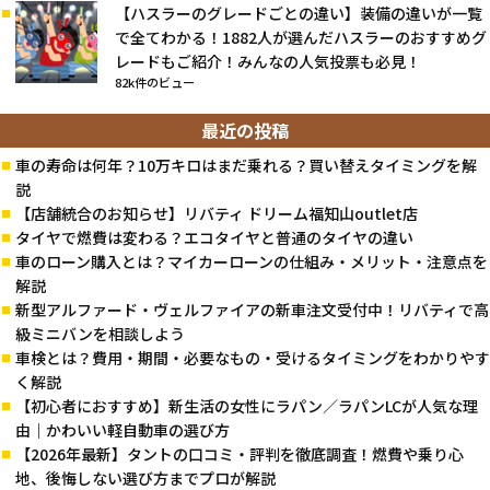
【ハスラーのグレードごとの違い】装備の違いが一覧
で全てわかる！1882人が選んだハスラーのおすすめグ
レードもご紹介！みんなの人気投票も必見！
82k件のビュー
最近の投稿
車の寿命は何年？10万キロはまだ乗れる？買い替えタイミングを解
説
【店舗統合のお知らせ】リバティ ドリーム福知山outlet店
タイヤで燃費は変わる？エコタイヤと普通のタイヤの違い
車のローン購入とは？マイカーローンの仕組み・メリット・注意点を
解説
新型アルファード・ヴェルファイアの新車注文受付中！リバティで高
級ミニバンを相談しよう
車検とは？費用・期間・必要なもの・受けるタイミングをわかりやす
く解説
【初心者におすすめ】新生活の女性にラパン／ラパンLCが人気な理
由｜かわいい軽自動車の選び方
【2026年最新】タントの口コミ・評判を徹底調査！燃費や乗り心
地、後悔しない選び方までプロが解説