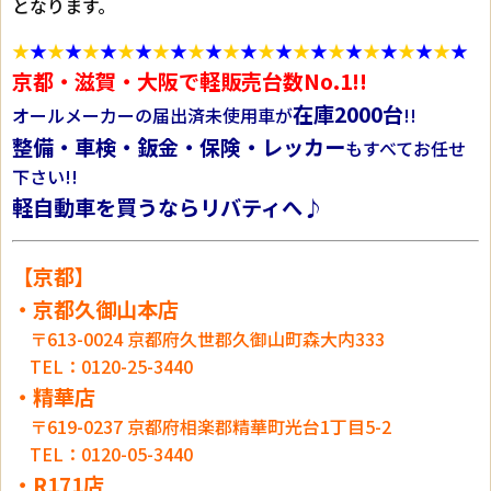
となります。
★
★
★
★
★
★
★
★
★
★
★
★
★
★
★
★
★
★
★
★
★
★
★
★
★
★
京都・滋賀・大阪で軽販売台数No.1!!
在庫2000台
オールメーカーの届出済未使用車が
!!
整備・車検・鈑金・保険・レッカー
もすべてお任せ
下さい!!
軽自動車を買うならリバティへ♪
【京都】
・京都久御山本店
〒613-0024 京都府久世郡久御山町森大内333
TEL：0120-25-3440
・精華店
〒619-0237 京都府相楽郡精華町光台1丁目5-2
TEL：0120-05-3440
・R171店