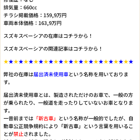
排気量：660cc
チラシ掲載価格：159,9万円
車両本体価格：163,9万円
スズキスペーシアの在庫はコチラから！
スズキスペーシアの関連記事はコチラから！
★
★
★
★
★
★
★
★
★
★
★
★
★
★
★
★
★
★
★
★
★
★
★
★
★
★
弊社の在庫は
届出済未使用車
という名称を用いておりま
す。
届出済未使用車とは、製造されただけのお車で、一般の方
が乗られたり、一般道を走ったりしていないお車となりま
す。
一昔前までは
「新古車」
という名称が一般的でしたが、自
動車公正競争規約により
「新古車」
という言葉を用いるこ
とが
禁止
されました。