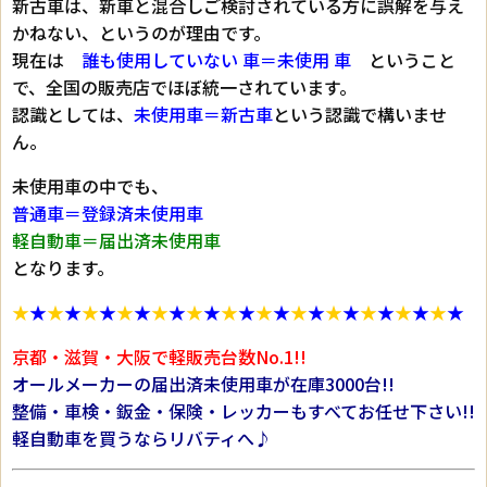
新古車は、新車と混合しご検討されている方に誤解を与え
かねない、というのが理由です。
現在は
誰も使用していない 車＝未使用 車
ということ
で、全国の販売店でほぼ統一されています。
認識としては、
未使用車＝新古車
という認識で構いませ
ん。
未使用車の中でも、
普通車＝登録済未使用車
軽自動車＝届出済未使用車
となります。
★
★
★
★
★
★
★
★
★
★
★
★
★
★
★
★
★
★
★
★
★
★
★
★
★
★
京都・滋賀・大阪で軽販売台数No.1!!
オールメーカーの届出済未使用車が在庫3000台!!
整備・車検・鈑金・保険・レッカーもすべてお任せ下さい!!
軽自動車を買うならリバティへ♪