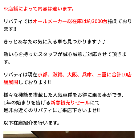
※店舗によって内容は違います。
リバティでは
オールメーカー総在庫は約3000台
揃えており
ます‼
きっとあなたの気に入る車も見つかります♪♪
熱い心を持ったスタッフが誠心誠意ご対応させて頂きま
す。
リバティは現在
京都、滋賀、大阪、兵庫、三重に合計10店
舗展開
しております‼
様々な機能を搭載した人気車種をお得に乗る事ができ、
1年の始まりを告げる
新春初売りセール
にて
是非お近くのリバティにご来店下さいませ‼
以下在庫紹介を行います。