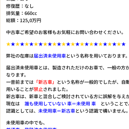
修復歴：なし
排気量：660cc
総額：125,0万円
中古車ご希望のお客様もお気軽にお問い合わせください。
★
★
★
★
★
★
★
★
★
★
★
★
★
★
★
★
★
★
★
★
★
★
★
★
★
★
弊社の在庫は
届出済未使用車
という名称を用いております
届出済未使用車とは、製造されただけのお車で、一般の方
なります。
一昔前までは
「新古車」
という名称が一般的でしたが、自
用いることが
禁止
されました。
新古車は、新車と混合しご検討されている方に誤解を与え
現在は
誰も使用していない 車＝未使用 車
ということで
認識としては、
未使用車＝新古車
という認識で構いません
未使用車の中でも、