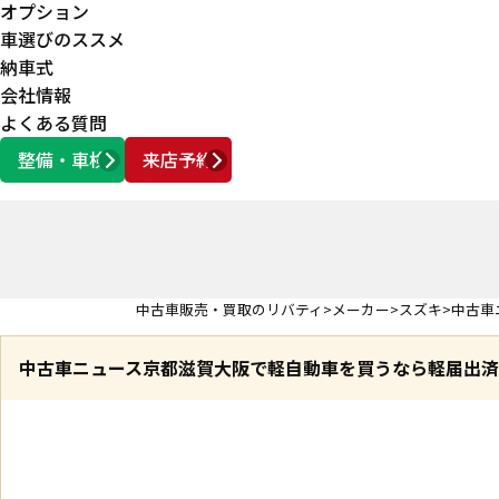
オプション
車選びのススメ
納車式
会社情報
よくある質問
整備・車検
来店予約
営業時間
AM10:00 ～ PM6:00
中古車販売・買取のリバティ
メーカー
スズキ
中古車
中古車ニュース
京都滋賀大阪で軽自動車を買うなら軽届出済