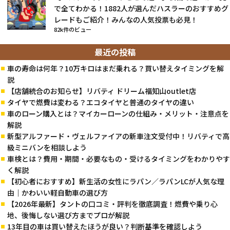
で全てわかる！1882人が選んだハスラーのおすすめグ
レードもご紹介！みんなの人気投票も必見！
82k件のビュー
最近の投稿
車の寿命は何年？10万キロはまだ乗れる？買い替えタイミングを解
説
【店舗統合のお知らせ】リバティ ドリーム福知山outlet店
タイヤで燃費は変わる？エコタイヤと普通のタイヤの違い
車のローン購入とは？マイカーローンの仕組み・メリット・注意点を
解説
新型アルファード・ヴェルファイアの新車注文受付中！リバティで高
級ミニバンを相談しよう
車検とは？費用・期間・必要なもの・受けるタイミングをわかりやす
く解説
【初心者におすすめ】新生活の女性にラパン／ラパンLCが人気な理
由｜かわいい軽自動車の選び方
【2026年最新】タントの口コミ・評判を徹底調査！燃費や乗り心
地、後悔しない選び方までプロが解説
13年目の車は買い替えたほうが良い？判断基準を確認しよう