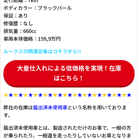
走行距離：7km
ボディカラー：ブラックパール
保証：あり
修復歴：なし
排気量：660cc
車両本体価格：159,9万円
ルークスの関連記事はコチラから!!
大量仕入れによる低価格を実現！在庫
はこちら！
★
★
★
★
★
★
★
★
★
★
★
★
★
★
★
★
★
★
★
★
★
★
★
★
★
★
弊社の在庫は
届出済未使用車
という名称を用いておりま
す。
届出済未使用車とは、製造されただけのお車で、一般の方
が乗られたり、一般道を走ったりしていないお車となりま