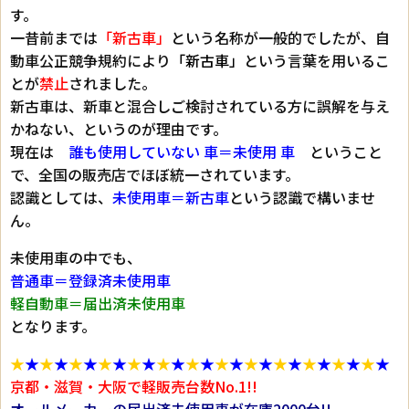
す。
一昔前までは
「新古車」
という名称が一般的でしたが、自
動車公正競争規約により
「新古車」
という言葉を用いるこ
とが
禁止
されました。
新古車は、新車と混合しご検討されている方に誤解を与え
かねない、というのが理由です。
現在は
誰も使用していない 車＝未使用 車
ということ
で、全国の販売店でほぼ統一されています。
認識としては、
未使用車＝新古車
という認識で構いませ
ん。
未使用車の中でも、
普通車＝登録済未使用車
軽自動車＝届出済未使用車
となります。
★
★
★
★
★
★
★
★
★
★
★
★
★
★
★
★
★
★
★
★
★
★
★
★
★
★
京都・滋賀・大阪で軽販売台数No.1!!