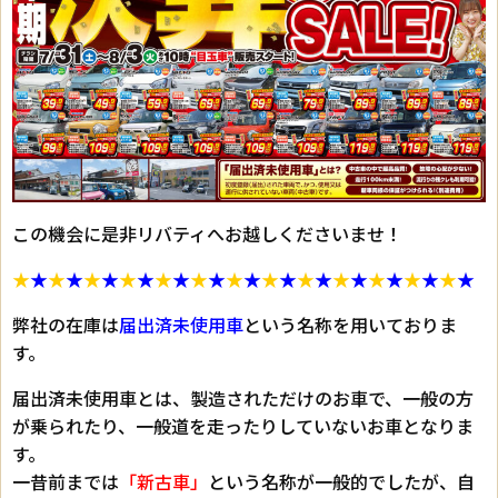
この機会に是非リバティへお越しくださいませ！
★
★
★
★
★
★
★
★
★
★
★
★
★
★
★
★
★
★
★
★
★
★
★
★
★
★
弊社の在庫は
届出済未使用車
という名称を用いておりま
す。
届出済未使用車とは、製造されただけのお車で、一般の方
が乗られたり、一般道を走ったりしていないお車となりま
す。
一昔前までは
「新古車」
という名称が一般的でしたが、自