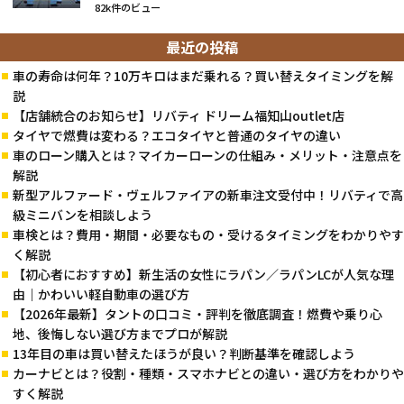
82k件のビュー
最近の投稿
車の寿命は何年？10万キロはまだ乗れる？買い替えタイミングを解
説
【店舗統合のお知らせ】リバティ ドリーム福知山outlet店
タイヤで燃費は変わる？エコタイヤと普通のタイヤの違い
車のローン購入とは？マイカーローンの仕組み・メリット・注意点を
解説
新型アルファード・ヴェルファイアの新車注文受付中！リバティで高
級ミニバンを相談しよう
車検とは？費用・期間・必要なもの・受けるタイミングをわかりやす
く解説
【初心者におすすめ】新生活の女性にラパン／ラパンLCが人気な理
由｜かわいい軽自動車の選び方
【2026年最新】タントの口コミ・評判を徹底調査！燃費や乗り心
地、後悔しない選び方までプロが解説
13年目の車は買い替えたほうが良い？判断基準を確認しよう
カーナビとは？役割・種類・スマホナビとの違い・選び方をわかりや
すく解説