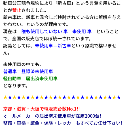
動車公正競争規約により
「新古車」
という言葉を用いるこ
とが
禁止
されました。
新古車は、新車と混合しご検討されている方に誤解を与え
かねない、というのが理由です。
現在は
誰も使用していない 車＝未使用 車
ということ
で、全国の販売店でほぼ統一されています。
認識としては、
未使用車＝新古車
という認識で構いませ
ん。
未使用車の中でも、
普通車＝登録済未使用車
軽自動車＝届出済未使用車
となります。
★
★
★
★
★
★
★
★
★
★
★
★
★
★
★
★
★
★
★
★
★
★
★
★
★
★
京都・滋賀・大阪で軽販売台数No.1!!
オールメーカーの届出済未使用車が在庫2000台!!
整備・車検・鈑金・保険・レッカーもすべてお任せ下さい!!