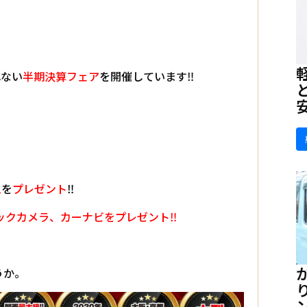
れない
半期決算フェア
を
開催しています‼
ム
を
プレゼント
‼
ックカメラ、カーナビをプレゼント‼
うか。