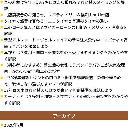
車の寿命は何年？10万キロはまだ乗れる？買い替えタイミングを解
説
【店舗統合のお知らせ】リバティ ドリーム福知山outlet店
タイヤで燃費は変わる？エコタイヤと普通のタイヤの違い
車のローン購入とは？マイカーローンの仕組み・メリット・注意点を
解説
新型アルファード・ヴェルファイアの新車注文受付中！リバティで高
級ミニバンを相談しよう
車検とは？費用・期間・必要なもの・受けるタイミングをわかりやす
く解説
【初心者におすすめ】新生活の女性にラパン／ラパンLCが人気な理
由｜かわいい軽自動車の選び方
【2026年最新】タントの口コミ・評判を徹底調査！燃費や乗り心
地、後悔しない選び方までプロが解説
13年目の車は買い替えたほうが良い？判断基準を確認しよう
カーナビとは？役割・種類・スマホナビとの違い・選び方をわかりや
すく解説
アーカイブ
2026年7月