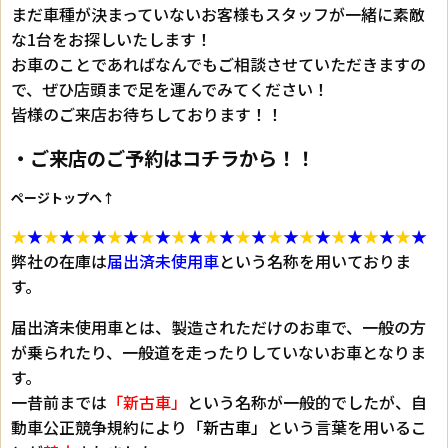
まだ車種が決まっていないお客様もスタッフが一緒に素敵
な1台をお探しいたします！
お車のことであればなんでもご相談させていただきますの
で、ぜひ店頭まで足を運んでみてください！
皆様のご来店お待ちしております！！
・ご来店のご予約はコチラから！！
ページトップへ↑
★
★
★
★
★
★
★
★
★
★
★
★
★
★
★
★
★
★
★
★
★
★
★
★
★
★
弊社の在庫は
届出済未使用車
という名称を用いておりま
す。
届出済未使用車とは、製造されただけのお車で、一般の方
が乗られたり、一般道を走ったりしていないお車となりま
す。
一昔前までは
「新古車」
という名称が一般的でしたが、自
動車公正競争規約により
「新古車」
という言葉を用いるこ