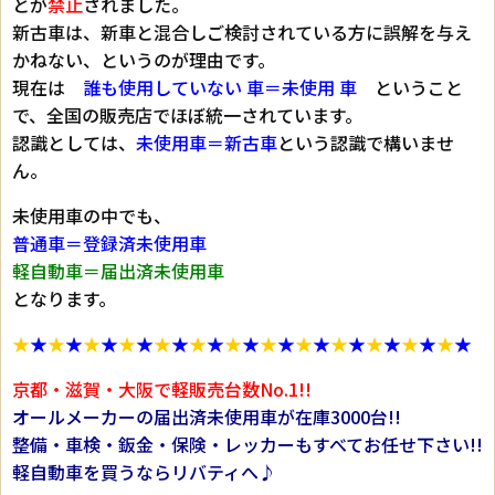
とが
禁止
されました。
新古車は、新車と混合しご検討されている方に誤解を与え
かねない、というのが理由です。
現在は
誰も使用していない 車＝未使用 車
ということ
で、全国の販売店でほぼ統一されています。
認識としては、
未使用車＝新古車
という認識で構いませ
ん。
未使用車の中でも、
普通車＝登録済未使用車
軽自動車＝届出済未使用車
となります。
★
★
★
★
★
★
★
★
★
★
★
★
★
★
★
★
★
★
★
★
★
★
★
★
★
★
京都・滋賀・大阪で軽販売台数No.1!!
オールメーカーの届出済未使用車が在庫3000台!!
整備・車検・鈑金・保険・レッカーもすべてお任せ下さい!!
軽自動車を買うならリバティへ♪