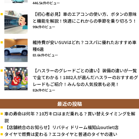
446.5k件のビュー
【初心者必見】車のエアコンの使い方、ボタンの意味
と機能を解説！快適にこれからの季節を乗り切ろう！
99k件のビュー
維持費が安いSUVはどれ？コスパに優れたおすすめ車
種6選
83.6k件のビュー
【ハスラーのグレードごとの違い】装備の違いが一覧
で全てわかる！1882人が選んだハスラーのおすすめグ
レードもご紹介！みんなの人気投票も必見！
82k件のビュー
最近の投稿
車の寿命は何年？10万キロはまだ乗れる？買い替えタイミングを解
説
【店舗統合のお知らせ】リバティ ドリーム福知山outlet店
タイヤで燃費は変わる？エコタイヤと普通のタイヤの違い