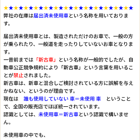
★
★
★
★
★
★
★
★
★
★
★
★
★
★
★
★
★
★
★
★
★
★
★
★
★
★
弊社の在庫は
届出済未使用車
という名称を用いておりま
す。
届出済未使用車とは、製造されただけのお車で、一般の方
が乗られたり、一般道を走ったりしていないお車となりま
す。
一昔前までは
「新古車」
という名称が一般的でしたが、自
動車公正競争規約により
「新古車」
という言葉を用いるこ
とが
禁止
されました。
新古車は、新車と混合しご検討されている方に誤解を与え
かねない、というのが理由です。
現在は
誰も使用していない 車＝未使用 車
ということ
で、全国の販売店でほぼ統一されています。
認識としては、
未使用車＝新古車
という認識で構いませ
ん。
未使用車の中でも、