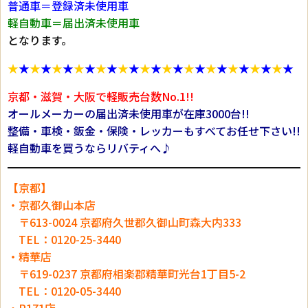
普通車＝登録済未使用車
軽自動車＝届出済未使用車
となります。
★
★
★
★
★
★
★
★
★
★
★
★
★
★
★
★
★
★
★
★
★
★
★
★
★
★
京都・滋賀・大阪で軽販売台数No.1!!
オールメーカーの届出済未使用車が在庫3000台!!
整備・車検・鈑金・保険・レッカーもすべてお任せ下さい!!
軽自動車を買うならリバティへ♪
【京都】
・京都久御山本店
〒613-0024 京都府久世郡久御山町森大内333
TEL：0120-25-3440
・精華店
〒619-0237 京都府相楽郡精華町光台1丁目5-2
TEL：0120-05-3440