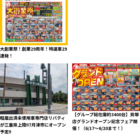
大創業祭！創業29周年！特選車29
連発！
【グループ総在庫約3400台】貝塚
軽届出済未使用車専門店リバティ
店グランドオープン記念フェア開
が三重県上陸!!7月津市にオープン
催！（6/17～6/20まで！）
予定!!