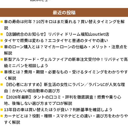
最近の投稿
車の寿命は何年？10万キロはまだ乗れる？買い替えタイミングを解
説
【店舗統合のお知らせ】リバティ ドリーム福知山outlet店
タイヤで燃費は変わる？エコタイヤと普通のタイヤの違い
車のローン購入とは？マイカーローンの仕組み・メリット・注意点を
解説
新型アルファード・ヴェルファイアの新車注文受付中！リバティで高
級ミニバンを相談しよう
車検とは？費用・期間・必要なもの・受けるタイミングをわかりやす
く解説
【初心者におすすめ】新生活の女性にラパン／ラパンLCが人気な理
由｜かわいい軽自動車の選び方
【2026年最新】タントの口コミ・評判を徹底調査！燃費や乗り心
地、後悔しない選び方までプロが解説
13年目の車は買い替えたほうが良い？判断基準を確認しよう
カーナビとは？役割・種類・スマホナビとの違い・選び方をわかりや
すく解説