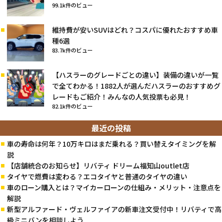
99.1k件のビュー
維持費が安いSUVはどれ？コスパに優れたおすすめ車
種6選
83.7k件のビュー
【ハスラーのグレードごとの違い】装備の違いが一覧
で全てわかる！1882人が選んだハスラーのおすすめグ
レードもご紹介！みんなの人気投票も必見！
82.1k件のビュー
最近の投稿
車の寿命は何年？10万キロはまだ乗れる？買い替えタイミングを解
説
【店舗統合のお知らせ】リバティ ドリーム福知山outlet店
タイヤで燃費は変わる？エコタイヤと普通のタイヤの違い
車のローン購入とは？マイカーローンの仕組み・メリット・注意点を
解説
新型アルファード・ヴェルファイアの新車注文受付中！リバティで高
級ミニバンを相談しよう