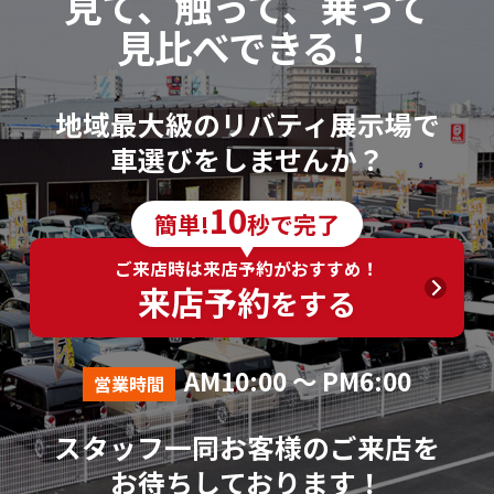
見て、触って、乗って
見比べできる！
地域最大級のリバティ展示場で
車選びをしませんか？
10
簡単!
秒で完了
ご来店時は来店予約がおすすめ！
来店予約
をする
AM10:00 ～ PM6:00
営業時間
スタッフ一同お客様のご来店を
お待ちしております！