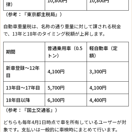
10,800円
10,800円
律）
（参考：『
東京都主税局
』）
自動車重量税は、名称の通り重量に対して課される税金
で、13年と18年のタイミング税額が上昇します。
普通乗用車（0.5
軽自動車（定
期間
トン）
額）
新車登録～12年
4,100円
3,300円
目
13年目～17年目
5,700円
4,100円
18年目以降
6,300円
4,400円
（参考：『
国土交通省
』）
どちらも毎年4月1日時点で車を所有しているユーザーが対
象です。支払いは一般的に車検時にまとめて行います。