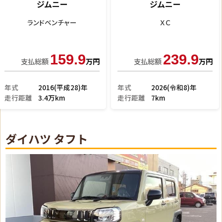
ジムニー
ジムニー
ＸＣ
ランドベンチャー
236.9
133.9
支払総額
万円
支払総額
万円
年式
2026(令和8)年
年式
2016(平成28)年
走行距離
7km
走行距離
3.0万km
ダイハツ タフト