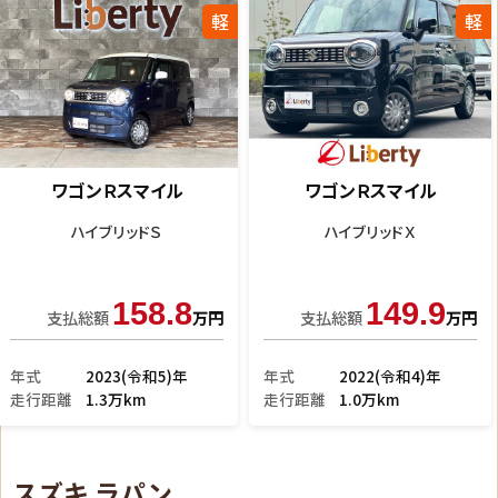
軽
軽
ワゴンＲスマイル
ワゴンＲスマイル
クリームコーデ
ハイブリッドＸ
206.9
147.2
支払総額
万円
支払総額
万円
年式
2025(令和7)年
年式
2023(令和5)年
走行距離
8km
走行距離
2.7万km
スズキ ラパン