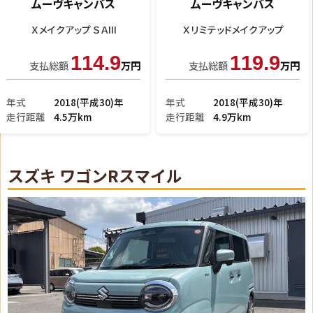
ムーヴキャンバス
ムーヴキャンバス
Ｇブラックインテリアリミ
Ｘメイクアップ ＳＡII
136.9
98
支払総額
万円
支払総額
万円
年式
2019(平成31)年
年式
2016(平成28)年
走行距離
4.8万km
走行距離
3.3万km
スズキ ワゴンRスマイル