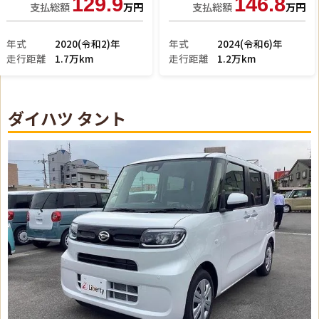
113.9
153.9
支払総額
万円
支払総額
万円
年式
2022(令和4)年
年式
2026(令和8)年
走行距離
2.9万km
走行距離
2km
ダイハツ タント