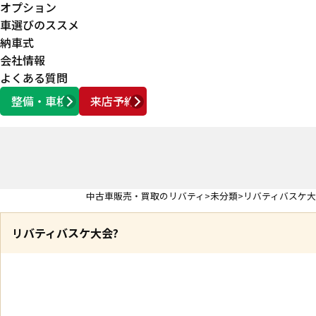
オプション
車選びのススメ
納車式
会社情報
よくある質問
整備・車検
来店予約
営業時間
AM10:00 ～ PM6:00
中古車販売・買取のリバティ
未分類
リバティバスケ大
リバティバスケ大会?