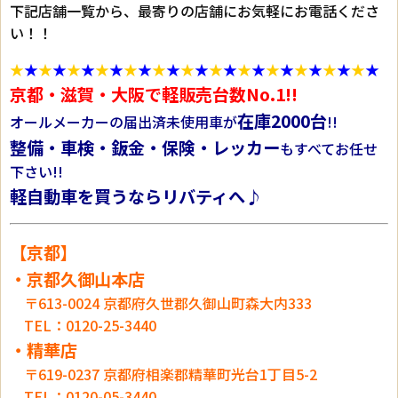
下記店舗一覧から、最寄りの店舗にお気軽にお電話くださ
い！！
★
★
★
★
★
★
★
★
★
★
★
★
★
★
★
★
★
★
★
★
★
★
★
★
★
★
京都・滋賀・大阪で軽販売台数No.1!!
在庫2000台
オールメーカーの届出済未使用車が
!!
整備・車検・鈑金・保険・レッカー
もすべてお任せ
下さい!!
軽自動車を買うならリバティへ♪
【京都】
・京都久御山本店
〒613-0024 京都府久世郡久御山町森大内333
TEL：0120-25-3440
・精華店
〒619-0237 京都府相楽郡精華町光台1丁目5-2
TEL：0120-05-3440