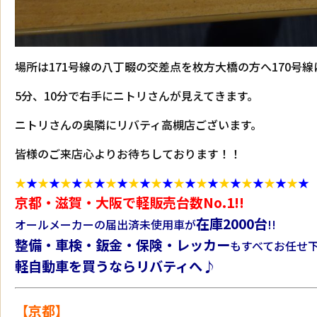
場所は171号線の八丁畷の交差点を枚方大橋の方へ170号
5分、10分で右手にニトリさんが見えてきます。
ニトリさんの奥隣にリバティ高槻店ございます。
皆様のご来店心よりお待ちしております！！
★
★
★
★
★
★
★
★
★
★
★
★
★
★
★
★
★
★
★
★
★
★
★
★
★
★
京都・滋賀・大阪で軽販売台数No.1!!
在庫2000台
オールメーカーの届出済未使用車が
!!
整備・車検・鈑金・保険・レッカー
もすべてお任せ下
軽自動車を買うならリバティへ♪
【京都】