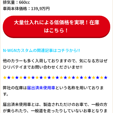
排気量：660cc
車両本体価格：139,9万円
大量仕入れによる低価格を実現！在庫
はこちら！
N-WGNカスタムの関連記事はコチラから!!
他のカラーも多く入荷しておりますので、気になる方はぜ
ひリバテイまでお問い合わせくださいませ!!
★
★
★
★
★
★
★
★
★
★
★
★
★
★
★
★
★
★
★
★
★
★
★
★
★
★
弊社の在庫は
届出済未使用車
という名称を用いておりま
す。
届出済未使用車とは、製造されただけのお車で、一般の方
が乗られたり、一般道を走ったりしていないお車となりま