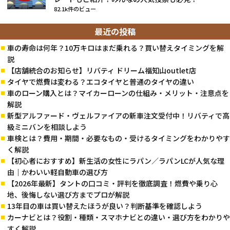
82.1k件のビュー
最近の投稿
車の寿命は何年？10万キロはまだ乗れる？買い替えタイミングを解
説
【店舗統合のお知らせ】リバティ ドリーム福知山outlet店
タイヤで燃費は変わる？エコタイヤと普通のタイヤの違い
車のローン購入とは？マイカーローンの仕組み・メリット・注意点を
解説
新型アルファード・ヴェルファイアの新車注文受付中！リバティで高
級ミニバンを相談しよう
車検とは？費用・期間・必要なもの・受けるタイミングをわかりやす
く解説
【初心者におすすめ】新生活の女性にラパン／ラパンLCが人気な理
由｜かわいい軽自動車の選び方
【2026年最新】タントの口コミ・評判を徹底調査！燃費や乗り心
地、後悔しない選び方までプロが解説
13年目の車は買い替えたほうが良い？判断基準を確認しよう
カーナビとは？役割・種類・スマホナビとの違い・選び方をわかりや
すく解説