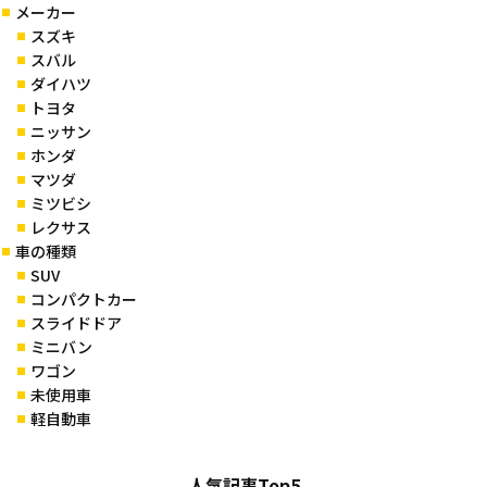
メーカー
スズキ
スバル
ダイハツ
トヨタ
ニッサン
ホンダ
マツダ
ミツビシ
レクサス
車の種類
SUV
コンパクトカー
スライドドア
ミニバン
ワゴン
未使用車
軽自動車
人気記事Top5