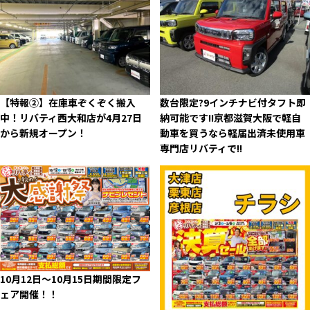
【特報②】在庫車ぞくぞく搬入
数台限定?9インチナビ付タフト即
中！リバティ西大和店が4月27日
納可能です!!京都滋賀大阪で軽自
から新規オープン！
動車を買うなら軽届出済未使用車
専門店リバティで!!
10月12日～10月15日期間限定フ
ェア開催！！