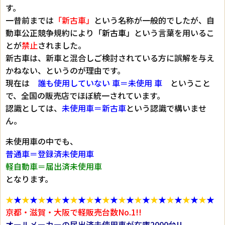
す。
一昔前までは
「新古車」
という名称が一般的でしたが、自
動車公正競争規約により
「新古車」
という言葉を用いるこ
とが
禁止
されました。
新古車は、新車と混合しご検討されている方に誤解を与え
かねない、というのが理由です。
現在は
誰も使用していない 車＝未使用 車
ということ
で、全国の販売店でほぼ統一されています。
認識としては、
未使用車＝新古車
という認識で構いませ
ん。
未使用車の中でも、
普通車＝登録済未使用車
軽自動車＝届出済未使用車
となります。
★
★
★
★
★
★
★
★
★
★
★
★
★
★
★
★
★
★
★
★
★
★
★
★
★
★
京都・滋賀・大阪で軽販売台数No.1!!
オールメーカーの届出済未使用車が在庫2000台!!