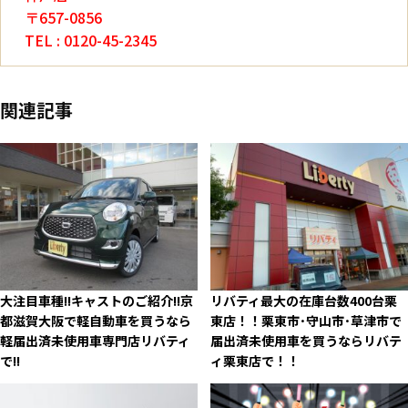
〒657-0856
TEL : 0120-45-2345
関連記事
大注目車種!!キャストのご紹介!!京
リバティ最大の在庫台数400台栗
都滋賀大阪で軽自動車を買うなら
東店！！栗東市･守山市･草津市で
軽届出済未使用車専門店リバティ
届出済未使用車を買うならリバテ
で!!
ィ栗東店で！！