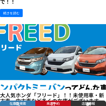
で！！
続きを読む
大人気ホンダ「フリード」！！未使用車・新
古車、中古車など多くの在庫がございます。
在庫車検索
来店予約
店舗情報