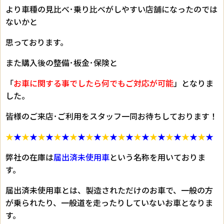
より車種の見比べ･乗り比べがしやすい店舗になったのでは
ないかと
思っております。
また購入後の整備･板金･保険と
「
お車に関する事でしたら何でもご対応が可能
」となりま
した。
皆様のご来店･ご利用をスタッフ一同お待ちしております！
★
★
★
★
★
★
★
★
★
★
★
★
★
★
★
★
★
★
★
★
★
★
★
★
★
★
弊社の在庫は
届出済未使用車
という名称を用いておりま
す。
届出済未使用車とは、製造されただけのお車で、一般の方
が乗られたり、一般道を走ったりしていないお車となりま
す。