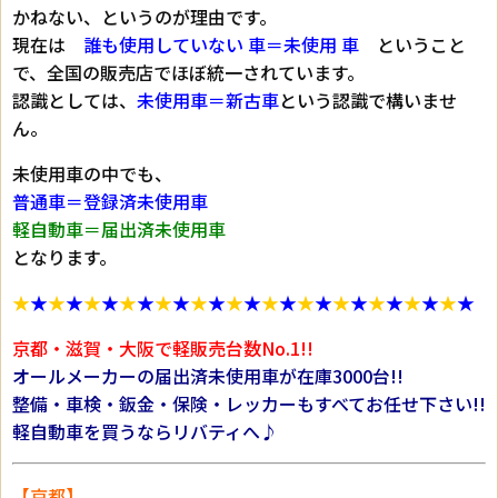
かねない、というのが理由です。
現在は
誰も使用していない 車＝未使用 車
ということ
で、全国の販売店でほぼ統一されています。
認識としては、
未使用車＝新古車
という認識で構いませ
ん。
未使用車の中でも、
普通車＝登録済未使用車
軽自動車＝届出済未使用車
となります。
★
★
★
★
★
★
★
★
★
★
★
★
★
★
★
★
★
★
★
★
★
★
★
★
★
★
京都・滋賀・大阪で軽販売台数No.1!!
オールメーカーの届出済未使用車が在庫3000台!!
整備・車検・鈑金・保険・レッカーもすべてお任せ下さい!!
軽自動車を買うならリバティへ♪
【京都】