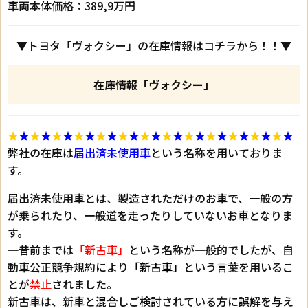
車両本体価格：389,9万円
▼トヨタ「ヴォクシー」の在庫情報はコチラから！！▼
在庫情報「ヴォクシー」
★
★
★
★
★
★
★
★
★
★
★
★
★
★
★
★
★
★
★
★
★
★
★
★
★
★
弊社の在庫は
届出済未使用車
という名称を用いておりま
す。
届出済未使用車とは、製造されただけのお車で、一般の方
が乗られたり、一般道を走ったりしていないお車となりま
す。
一昔前までは
「新古車」
という名称が一般的でしたが、自
動車公正競争規約により
「新古車」
という言葉を用いるこ
とが
禁止
されました。
新古車は、新車と混合しご検討されている方に誤解を与え