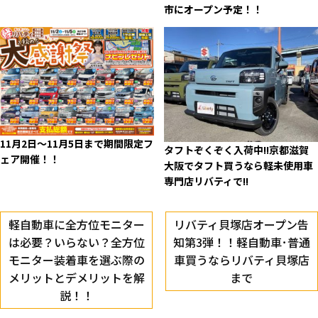
市にオープン予定！！
11月2日～11月5日まで期間限定フ
タフトぞくぞく入荷中!!京都滋賀
ェア開催！！
大阪でタフト買うなら軽未使用車
専門店リバティで!!
軽自動車に全方位モニター
リバティ貝塚店オープン告
は必要？いらない？全方位
知第3弾！！軽自動車･普通
モニター装着車を選ぶ際の
車買うならリバティ貝塚店
メリットとデメリットを解
まで
説！！