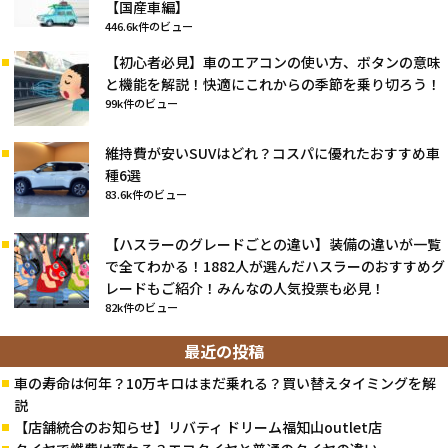
【国産車編】
446.6k件のビュー
【初心者必見】車のエアコンの使い方、ボタンの意味
と機能を解説！快適にこれからの季節を乗り切ろう！
99k件のビュー
維持費が安いSUVはどれ？コスパに優れたおすすめ車
種6選
83.6k件のビュー
【ハスラーのグレードごとの違い】装備の違いが一覧
で全てわかる！1882人が選んだハスラーのおすすめグ
レードもご紹介！みんなの人気投票も必見！
82k件のビュー
最近の投稿
車の寿命は何年？10万キロはまだ乗れる？買い替えタイミングを解
説
【店舗統合のお知らせ】リバティ ドリーム福知山outlet店