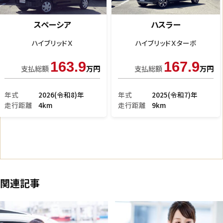
Ｎ－ＢＯＸ
ハスラー
モデューロＸ Ｇ
Ｇ
49.9
99.9
支払総額
万円
支払総額
万円
年式
2013(平成25)年
年式
2018(平成30)年
走行距離
10.8万km
走行距離
3.8万km
関連記事