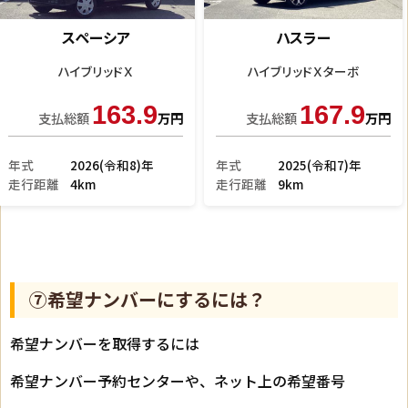
Ｎ－ＢＯＸ
ハスラー
モデューロＸ Ｇ
Ｇ
49.9
99.9
支払総額
万円
支払総額
万円
年式
2013(平成25)年
年式
2018(平成30)年
走行距離
10.8万km
走行距離
3.8万km
⑦希望ナンバーにするには？
希望ナンバーを取得するには
希望ナンバー予約センターや、ネット上の希望番号