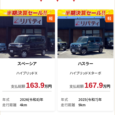
軽
軽
Ｎ－ＢＯＸ
ハスラー
モデューロＸ Ｇ
Ｇ
49.9
99.9
支払総額
万円
支払総額
万円
年式
2013(平成25)年
年式
2018(平成30)年
走行距離
10.8万km
走行距離
3.8万km