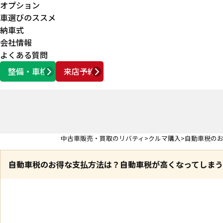
オプション
車選びのススメ
納車式
会社情報
よくある質問
整備・車検
来店予約
営業時間
AM10:00 ～ PM6:00
中古車販売・買取のリバティ
クルマ購入
自動車税の
自動車税のお得な支払方法は？自動車税が高くなってしま