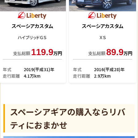
スタム
スペーシアカスタム
スペーシア
ハイブリッドＸＳ
ハイブリッ
9.9
139.9
1
万円
支払総額
万円
支払総額
成28)年
年式
2021(令和3)年
年式
2026(
走行距離
2.9万km
走行距離
3km
スペーシアギアの購入ならリバ
ティにおまかせ