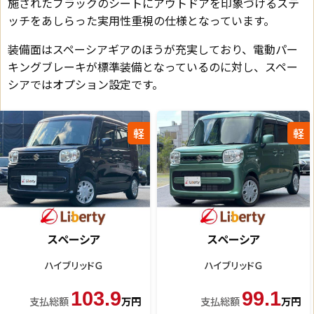
施されたブラックのシートにアウトドアを印象づけるステ
ッチをあしらった実用性重視の仕様となっています。
装備面はスペーシアギアのほうが充実しており、電動パー
キングブレーキが標準装備となっているのに対し、スペー
シアではオプション設定です。
軽
軽
スペーシア
スペーシ
Ｇ
ハイブリッドＧ
ハイブリッド
9.1
136.9
15
万円
支払総額
万円
支払総額