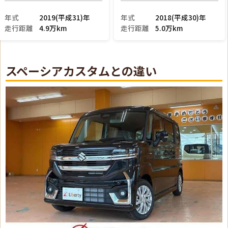
30)年
年式
2026(令和8)年
年式
2026(令
走行距離
4km
走行距離
4km
スペーシアカスタムとの違い