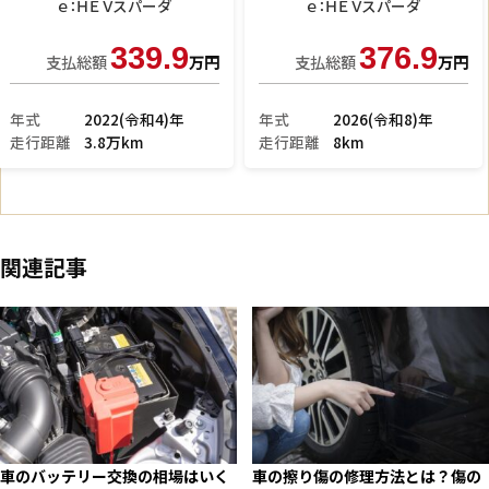
ｅ：ＨＥＶスパーダ
その他
379.9
349.9
支払総額
万円
支払総額
万円
年式
2026(令和8)年
年式
2026(令和8)年
走行距離
11km
走行距離
7km
関連記事
車のバッテリー交換の相場はいく
車の擦り傷の修理方法とは？傷の