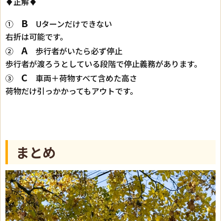
♦正解♦
B
①
Uターンだけできない
右折は可能です。
A
②
歩行者がいたら必ず停止
歩行者が渡ろうとしている段階で停止義務があります。
C
③
車両＋荷物すべて含めた高さ
荷物だけ引っかかってもアウトです。
まとめ