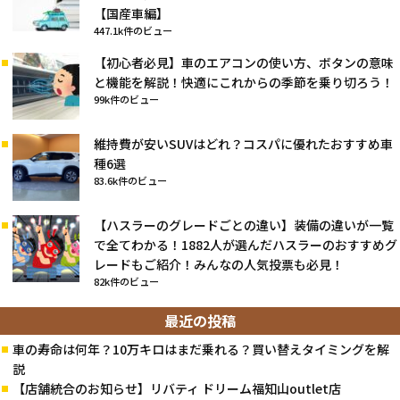
【国産車編】
447.1k件のビュー
【初心者必見】車のエアコンの使い方、ボタンの意味
と機能を解説！快適にこれからの季節を乗り切ろう！
99k件のビュー
維持費が安いSUVはどれ？コスパに優れたおすすめ車
種6選
83.6k件のビュー
【ハスラーのグレードごとの違い】装備の違いが一覧
で全てわかる！1882人が選んだハスラーのおすすめグ
レードもご紹介！みんなの人気投票も必見！
82k件のビュー
最近の投稿
車の寿命は何年？10万キロはまだ乗れる？買い替えタイミングを解
説
【店舗統合のお知らせ】リバティ ドリーム福知山outlet店