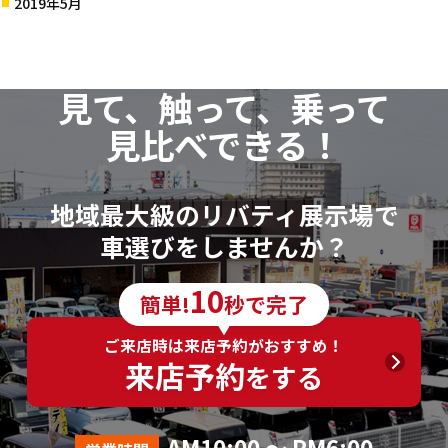
2019年5月
見て、触って、乗って
見比べできる！
地域最大級のリバティ展示場で
車選びをしませんか？
10
簡単!
秒で完了
ご来店時は来店予約がおすすめ！
来店予約
をする
AM10:00 ～ PM6:00