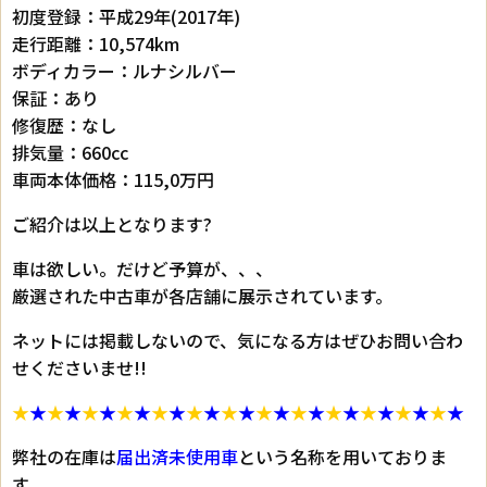
初度登録：平成29年(2017年)
走行距離：10,574km
ボディカラー：ルナシルバー
保証：あり
修復歴：なし
排気量：660cc
車両本体価格：115,0万円
ご紹介は以上となります?
車は欲しい。だけど予算が、、、
厳選された中古車が各店舗に展示されています。
ネットには掲載しないので、気になる方はぜひお問い合わ
せくださいませ!!
★
★
★
★
★
★
★
★
★
★
★
★
★
★
★
★
★
★
★
★
★
★
★
★
★
★
弊社の在庫は
届出済未使用車
という名称を用いておりま
す。