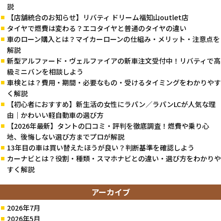
説
【店舗統合のお知らせ】リバティ ドリーム福知山outlet店
タイヤで燃費は変わる？エコタイヤと普通のタイヤの違い
車のローン購入とは？マイカーローンの仕組み・メリット・注意点を
解説
新型アルファード・ヴェルファイアの新車注文受付中！リバティで高
級ミニバンを相談しよう
車検とは？費用・期間・必要なもの・受けるタイミングをわかりやす
く解説
【初心者におすすめ】新生活の女性にラパン／ラパンLCが人気な理
由｜かわいい軽自動車の選び方
【2026年最新】タントの口コミ・評判を徹底調査！燃費や乗り心
地、後悔しない選び方までプロが解説
13年目の車は買い替えたほうが良い？判断基準を確認しよう
カーナビとは？役割・種類・スマホナビとの違い・選び方をわかりや
すく解説
アーカイブ
2026年7月
2026年5月