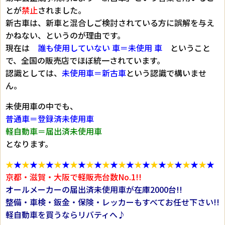
とが
禁止
されました。
新古車は、新車と混合しご検討されている方に誤解を与え
かねない、というのが理由です。
現在は
誰も使用していない 車＝未使用 車
ということ
で、全国の販売店でほぼ統一されています。
認識としては、
未使用車＝新古車
という認識で構いませ
ん。
未使用車の中でも、
普通車＝登録済未使用車
軽自動車＝届出済未使用車
となります。
★
★
★
★
★
★
★
★
★
★
★
★
★
★
★
★
★
★
★
★
★
★
★
★
★
★
京都・滋賀・大阪で軽販売台数No.1!!
オールメーカーの届出済未使用車が在庫2000台!!
整備・車検・鈑金・保険・レッカーもすべてお任せ下さい!!
軽自動車を買うならリバティへ♪