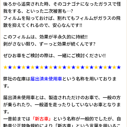
後ろから追突された時、そのコナゴナになったガラスで怪
我をする、といった二次被害も…?
フィルムを貼っておけば、割れてもフィルムがガラスの飛
散を抑えてくれるので、安心なんです‼︎
このフィルムは、効果が半永久的に持続‼︎
剥がさない限り、ずーっと効果が続くんです?
ぜひお車をご検討の際は、一緒にご検討ください‼︎
★
★
★
★
★
★
★
★
★
★
★
★
★
★
★
★
★
★
★
★
★
★
★
★
★
★
弊社の在庫は
届出済未使用車
という名称を用いておりま
す。
届出済未使用車とは、製造されただけのお車で、一般の方
が乗られたり、一般道を走ったりしていないお車となりま
す。
一昔前までは
「新古車」
という名称が一般的でしたが、自
動車公正競争規約により
「新古車」
という言葉を用いるこ