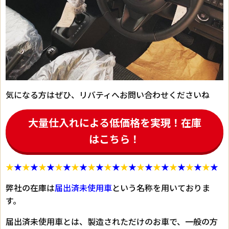
気になる方はぜひ、リバティへお問い合わせくださいね
大量仕入れによる低価格を実現！在庫
はこちら！
★
★
★
★
★
★
★
★
★
★
★
★
★
★
★
★
★
★
★
★
★
★
★
★
★
★
弊社の在庫は
届出済未使用車
という名称を用いておりま
す。
届出済未使用車とは、製造されただけのお車で、一般の方