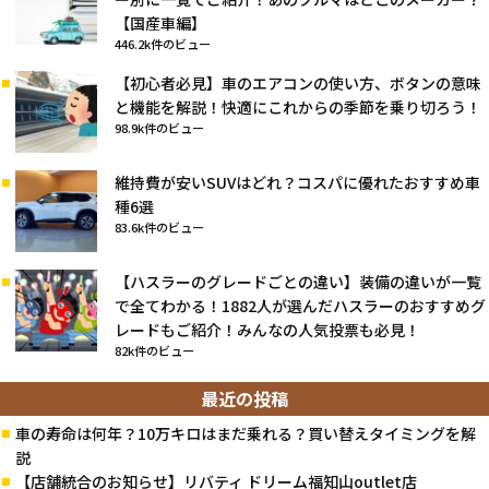
【国産車編】
446.2k件のビュー
【初心者必見】車のエアコンの使い方、ボタンの意味
と機能を解説！快適にこれからの季節を乗り切ろう！
98.9k件のビュー
維持費が安いSUVはどれ？コスパに優れたおすすめ車
種6選
83.6k件のビュー
【ハスラーのグレードごとの違い】装備の違いが一覧
で全てわかる！1882人が選んだハスラーのおすすめグ
レードもご紹介！みんなの人気投票も必見！
82k件のビュー
最近の投稿
車の寿命は何年？10万キロはまだ乗れる？買い替えタイミングを解
説
【店舗統合のお知らせ】リバティ ドリーム福知山outlet店