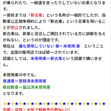
が乗られたり、一般道を走ったりしていないお車となりま
す。
一昔前までは
「新古車」
という名称が一般的でしたが、自
動車公正競争規約により
「新古車」
という言葉を用いるこ
とが
禁止
されました。
新古車は、新車と混合しご検討されている方に誤解を与え
かねない、というのが理由です。
現在は
誰も使用していない 車＝未使用 車
ということ
で、全国の販売店でほぼ統一されています。
認識としては、
未使用車＝新古車
という認識で構いませ
ん。
未使用車の中でも、
普通車＝登録済未使用車
軽自動車＝届出済未使用車
となります。
★
★
★
★
★
★
★
★
★
★
★
★
★
★
★
★
★
★
★
★
★
★
★
★
★
★
京都・滋賀・大阪で軽販売台数No.1!!