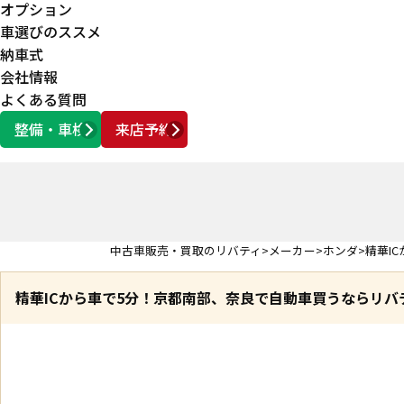
オプション
車選びのススメ
納車式
会社情報
よくある質問
整備・車検
来店予約
営業時間
AM10:00 ～ PM6:00
中古車販売・買取のリバティ
メーカー
ホンダ
精華I
精華ICから車で5分！京都南部、奈良で自動車買うならリバ