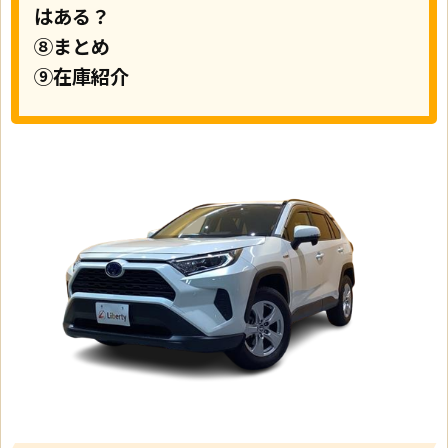
はある？
⑧まとめ
⑨在庫紹介