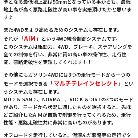
準となる最低地上高は90mmとなっている事からも、最低
地上高が高く悪路走破性が高い事を実感頂けたかと思いま
す♪
また4WDをより高めるためのシステムも存在します。
「
AIM
」
それが
という4WD統合制御システムです。
このシステムは駆動力、4WD、ブレーキ、ステアリングを
全ての制御を行い、非常に質の高い車の操作性、走行性
能、悪路走破性を実現してくれます！！
その他にもガソリン4WDには3つの走行モードから一つの
「
マルチテレインセレクト
」
モードを選択できる
とい
うシステムも存在します。
MUD ＆ SAND 、NORMAL 、ROCK ＆DIRTの3つのモード
があり、モードから状況に適したものを選択すると、先ほ
どご紹介したAIＭが自動で制御を行ってくれるため、走行
性能・悪路走破性共に非常に高いものがあります。
オフロードを走行していると、泥濘んだ悪路等の走行でタ