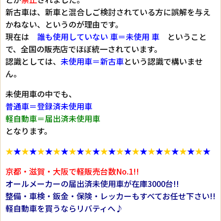
新古車は、新車と混合しご検討されている方に誤解を与え
かねない、というのが理由です。
現在は
誰も使用していない 車＝未使用 車
ということ
で、全国の販売店でほぼ統一されています。
認識としては、
未使用車＝新古車
という認識で構いませ
ん。
未使用車の中でも、
普通車＝登録済未使用車
軽自動車＝届出済未使用車
となります。
★
★
★
★
★
★
★
★
★
★
★
★
★
★
★
★
★
★
★
★
★
★
★
★
★
★
京都・滋賀・大阪で軽販売台数No.1!!
オールメーカーの届出済未使用車が在庫3000台!!
整備・車検・鈑金・保険・レッカーもすべてお任せ下さい!!
軽自動車を買うならリバティへ♪