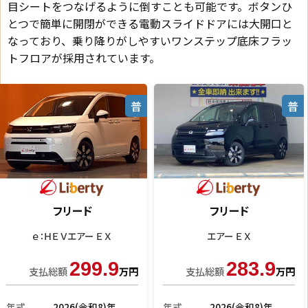
目シートをつなげるように倒すことも可能です。ボタンひ
とつで簡単に開閉ができる電動スライドドアには大開口と
なっており、乗り降りがしやすいワンステップ底床フラッ
トフロアが採用されています。
普
普
フリード
フリード
ｅ：ＨＥＶクロスター
エアー ＥＸ
329.5
279.9
支払総額
万円
支払総額
万円
年式
2024(令和6)年
年式
2026(令和8)年