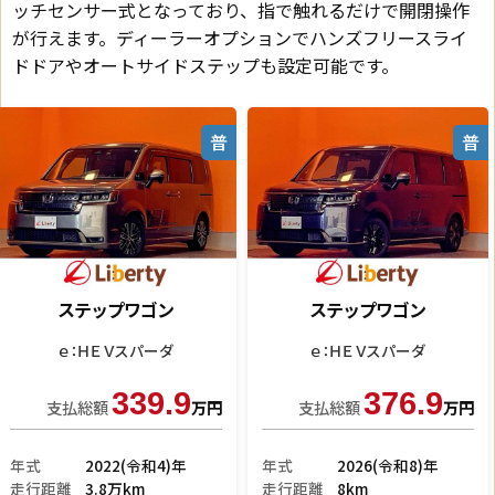
ッチセンサー式となっており、指で触れるだけで開閉操作
が行えます。ディーラーオプションでハンズフリースライ
ドドアやオートサイドステップも設定可能です。
普
普
ステップワゴン
ステップワゴン
ｅ：ＨＥＶスパーダ
その他
379.9
349.9
支払総額
万円
支払総額
万円
年式
2026(令和8)年
年式
2026(令和8)年
走行距離
11km
走行距離
7km