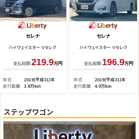
セレナ
セレナ
ｅ－パワー ハイウェイスタ
ハイウェイスター
329.9
189.9
支払総額
万円
支払総額
万円
年式
2023(令和5)年
年式
2017(平成29)年
走行距離
3.1万km
走行距離
3.6万km
ステップワゴン