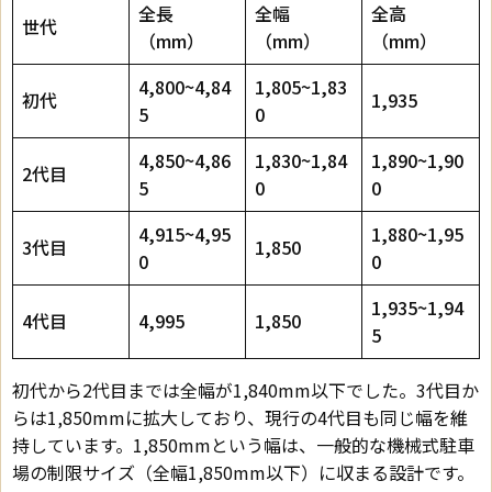
全長
全幅
全高
世代
（mm）
（mm）
（mm）
4,800~4,84
1,805~1,83
初代
1,935
5
0
4,850~4,86
1,830~1,84
1,890~1,90
2代目
5
0
0
4,915~4,95
1,880~1,95
3代目
1,850
0
0
1,935~1,94
4代目
4,995
1,850
5
初代から2代目までは全幅が1,840mm以下でした。3代目か
らは1,850mmに拡大しており、現行の4代目も同じ幅を維
持しています。1,850mmという幅は、一般的な機械式駐車
場の制限サイズ（全幅1,850mm以下）に収まる設計です。