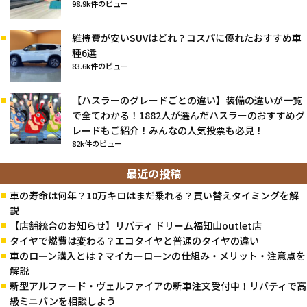
98.9k件のビュー
維持費が安いSUVはどれ？コスパに優れたおすすめ車
種6選
83.6k件のビュー
【ハスラーのグレードごとの違い】装備の違いが一覧
で全てわかる！1882人が選んだハスラーのおすすめグ
レードもご紹介！みんなの人気投票も必見！
82k件のビュー
最近の投稿
車の寿命は何年？10万キロはまだ乗れる？買い替えタイミングを解
説
【店舗統合のお知らせ】リバティ ドリーム福知山outlet店
タイヤで燃費は変わる？エコタイヤと普通のタイヤの違い
車のローン購入とは？マイカーローンの仕組み・メリット・注意点を
解説
新型アルファード・ヴェルファイアの新車注文受付中！リバティで高
級ミニバンを相談しよう