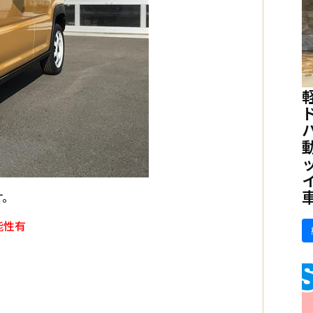
す。
能性有