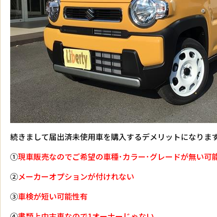
続きまして届出済未使用車を購入するデメリットになりま
①
現車販売なのでご希望の車種･カラー･グレードが無い可
②
メーカーオプションが付けれない
③
車検が短い可能性有
④
書類上中古車なので1オーナーじゃない