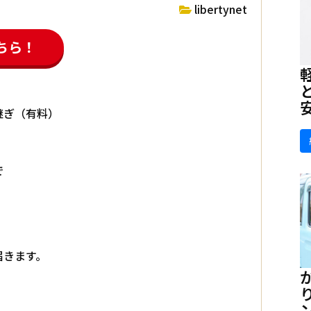
libertynet
ちら！
継ぎ（有料）
で
届きます。