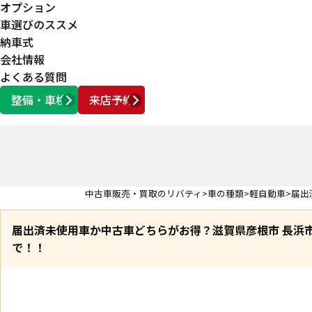
オプション
車選びのススメ
納車式
会社情報
よくある質問
整備・車検
来店予約
営業時間
AM10:00 ～ PM6:00
中古車販売・買取のリバティ
車の種類
軽自動車
届出
届出済未使用車か中古車どちらがお得？滋賀県彦根市 長浜
で！！